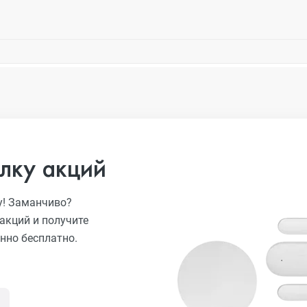
лку акций
у! Заманчиво?
акций и получите
нно бесплатно.