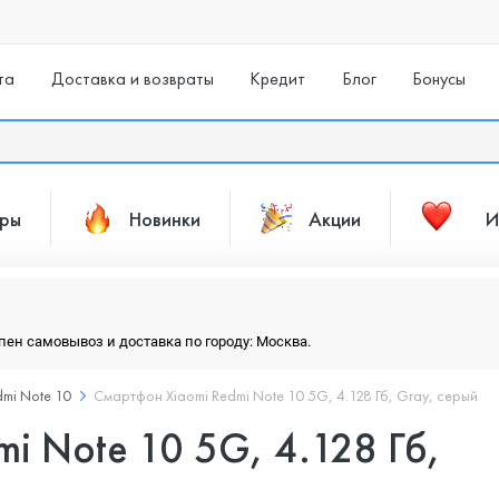
та
Доставка и возвраты
Кредит
Блог
Бонусы
ары
Новинки
Акции
И
упен самовывоз и доставка по городу: Москва.
dmi Note 10
Смартфон Xiaomi Redmi Note 10 5G, 4.128 Гб, Gray, серый
i Note 10 5G, 4.128 Гб,